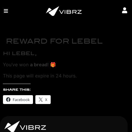
REWARD FOR LEBEL
hi lebel,
You’ve won
a bread
! 🎁
This page will expire in 24 hours.
share this:
Facebook
X