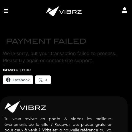
PAYMENT FAILED
We’re sorry, but your transaction failed to process.
Please try again or contact site support.
share this:
Facebook
X
Tu veux revivre en photo & vidéos les meilleurs
évènements de ta ville ? Recevoir des places gratuites
pour ceux à venir ?
Virbz
est la nouvelle référence qui va